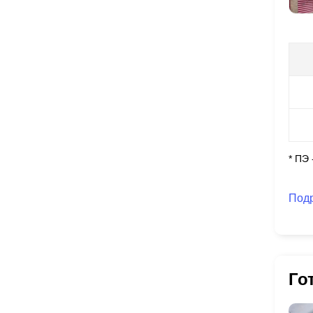
* ПЭ
Под
Го