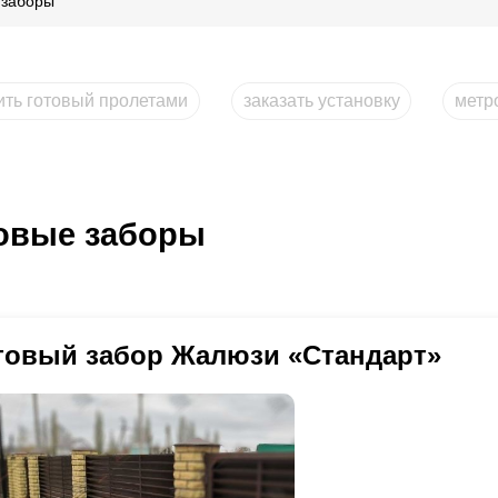
 заборы
ить готовый пролетами
заказать установку
метр
овые заборы
товый забор Жалюзи «Стандарт»