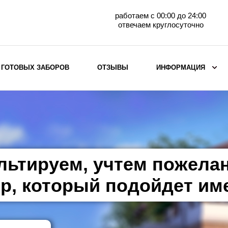
работаем с 00:00 до 24:00
отвечаем круглосуточно
 ГОТОВЫХ ЗАБОРОВ
ОТЗЫВЫ
ИНФОРМАЦИЯ
ВЫБОР ПО МАТЕРИАЛУ
Заборы с кирпичными столбами
Заборы из евроштакетника
горизонтального
льтируем, учтем пожела
Металлические заборы для дачи
Забор жалюзи с кирпичными столбами
р, который подойдет им
Металлические заборы
Металлические ограждения