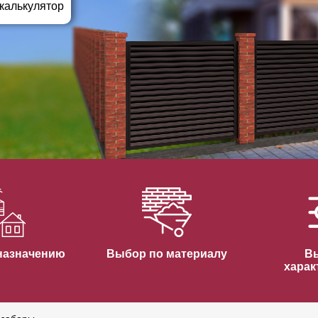
ВЫБОР ПО ХАРАКТЕРИСТИКАМ
 калькулятор
Горизонтальные заборы
Высокие заборы
Красивые, дизайнерские заборы
ВЫБОР ПО СПОСОБУ МОНТАЖА
Заборы под ключ
Готовые заборы
Комплекты заборов-лего "сделай сам"
Быстровозводимые заборы
назначению
Выбор по материалу
В
харак