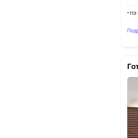
* ПЭ
Под
Го