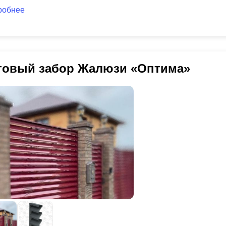
робнее
товый забор Жалюзи «Оптима»