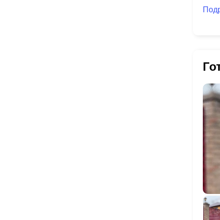
Под
Го