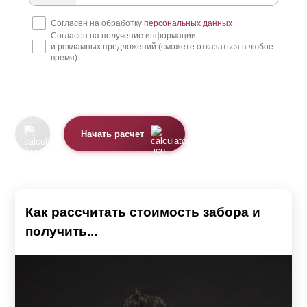
Премиум, Люкс, Модерн и Комби. А в некоторых
Согласен на обработку
персональных данных
Согласен на получение информации
моделях планки похожи на доски. Это модели Ранчо и
и рекламных предложений (сможете отказаться в любое
Классика. Модель Хай-тек имеет несколько иную
время)
конструкцию - у нее нет планок. Подробнее о каждой
модели можно узнать, перейдя на соответствующую
страницу.
Начать расчет
Планки выполнены из стального листа толщиной от 0,5
до 1,5 мм. Их поверхность защищена от коррозии
полимерным покрытием по предварительно
загрунтованной поверхности. Это может быть или
Как рассчитать стоимость забора и
полиэстер
, или высокостойкая порошковая краска.
получить...
Каждое покрытие имеет свои особенности.
При использовании
полиэстера
защита может быть
односторонней или двусторонней. В первом случае,
лицевая сторона планки имеет текстуру и цвет