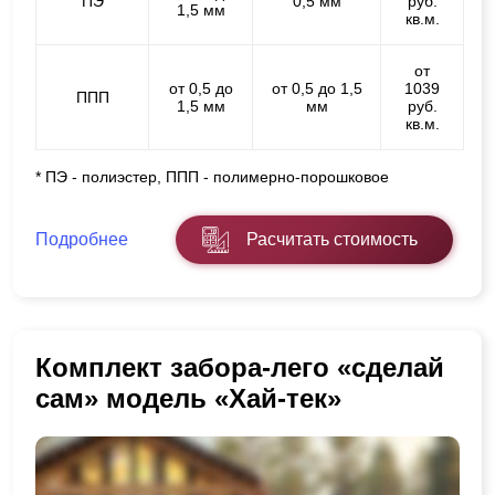
ПЭ
0,5 мм
руб.
1,5 мм
кв.м.
от
от 0,5 до
от 0,5 до 1,5
1039
ППП
1,5 мм
мм
руб.
кв.м.
* ПЭ - полиэстер, ППП - полимерно-порошковое
Подробнее
Расчитать стоимость
Комплект забора-лего «сделай
сам» модель «Хай-тек»