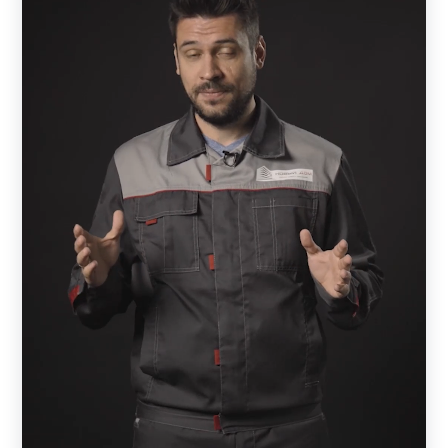
выбранного покрытия, а тыльная – цвет грунта (серый).
Это позволяет несколько удешевить проект. В случае,
если применяется полимерно-порошковая окраска, то
обе стороны окрашены одинаково.
Полиэстер дешевле, но ограничен по цвету.
Порошковая краска имеет большую стойкость,
чем
полиэстер
, лучше сопротивляется механическим
нагрузкам и имеет расширенную цветовую гамму. При
этом нужно понимать, что и полиэстер имеет запас
прочности, достаточны для долговечной службы.
Поэтому при выборе нужно руководствоваться, прежде
всего, дизайнерскими предпочтениями и финансовыми
возможностями.
Схема сборки примерно одинакова для всех моделей,
за исключением Хай-тек. Забор состоит из отдельных