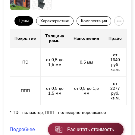
Цены
Характеристики
Комплектация
Толщина
Покрытие
Наполнения
Прайс
рамы
от
от 0,5 до
1640
ПЭ
0,5 мм
1,5 мм
руб.
кв.м.
от
от 0,5 до
от 0,5 до 1,5
2277
ППП
1,5 мм
мм
руб.
кв.м.
* ПЭ - полиэстер, ППП - полимерно-порошковое
Подробнее
Расчитать стоимость