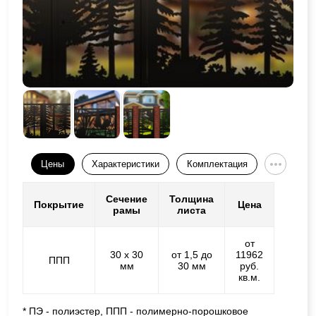
Цены
Характеристики
Комплектация
Сечение
Толщина
Покрытие
Цена
рамы
листа
от
30 х 30
от 1,5 до
11962
ППП
мм
30 мм
руб.
кв.м.
* ПЭ - полиэстер, ППП - полимерно-порошковое