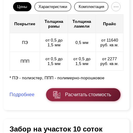
Цены
Характеристики
Комплектация
Толщина
Толщина
Покрытие
Прайс
рамы
ламели
от 0,5 до
от 11640
ПЭ
0,5 мм
1,5 мм
руб. кв.м.
от 0,5 до
от 0,5 до
от 2277
ППП
1,5 мм
1,5 мм
руб. кв.м.
* ПЭ - полиэстер, ППП - полимерно-порошковое
Подробнее
Расчитать стоимость
Забор на участок 10 соток