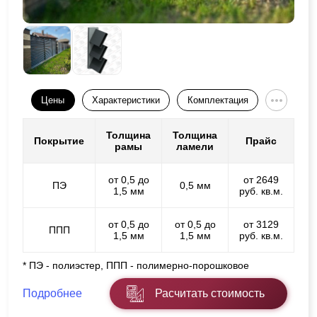
Цены
Характеристики
Комплектация
Толщина
Толщина
Покрытие
Прайс
рамы
ламели
от 0,5 до
от 2649
ПЭ
0,5 мм
1,5 мм
руб. кв.м.
от 0,5 до
от 0,5 до
от 3129
ППП
1,5 мм
1,5 мм
руб. кв.м.
* ПЭ - полиэстер, ППП - полимерно-порошковое
Подробнее
Расчитать стоимость