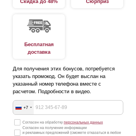
Скидка до 48%
Сюрприз
в коттеджном поселке, детском саду, школе.
Характеристики
Тип и конструкция забора зависит от следующих
Бесплатная
характеристик:
доставка
типа домовладения;
Для получения этих бонусов, потребуется
размеров участка;
указать промокод. Он будет выслан на
наличия соседей с одной или с двух сторон;
указанный номер телефона вместе с
дизайнерских особенностей;
расчетом. Подробности в видео.
рельефа участка;
финансовых возможностей.
+7
Забором—жалюзи можно огородить участок: по всему
Согласен на обработку
персональных данных
Согласен на получение информации
периметру, с боковых сторон или только со стороны
и рекламных предложений (сможете отказаться в любое