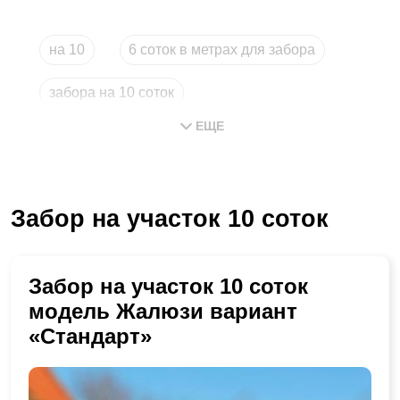
на 10
6 соток в метрах для забора
забора на 10 соток
ЕЩЕ
сколько стоит забор на 10 соток
длина забора на 10 соток
Забор на участок 10 соток
сколько стоит забор на 6 соток
Забор на участок 10 соток
модель Жалюзи вариант
«Стандарт»