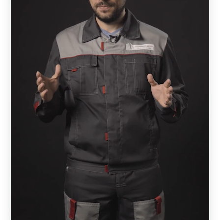
стали с декоративным слоем из полиэстера или
порошковой окраской. Все наши ограждения выглядят
стильно и оригинально. Между собой модели
отличаются конструктивными характеристиками:
глубиной секции, расстоянием и расположением
ламелей, углом обзора. Рассчитать, сколько погонных
метров забора требуется, можно самостоятельно или с
помощью наших специалистов.
Забор — жалюзи
При выборе забора нужно определиться с тем, сколько
метров ограждения требуется. При этом следует
обратить внимание на следующие характеристики:
ширину ламелей;