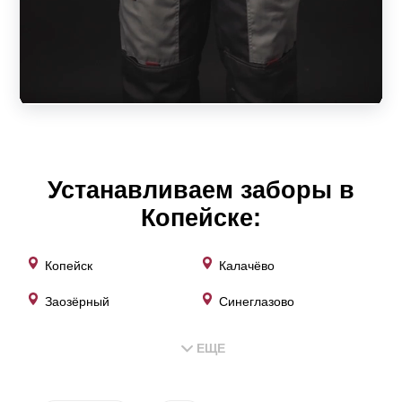
угол наклона;
способ монтажа (внахлест или встык один к
другому);
обзорность или скрытность крепления
центральной усиливающей планки;
цветовое оформление.
Устанавливаем заборы в
Следует учитывать, что показатели глубины секции и
Копейске:
расстоянием ламелей не влияют на эксплуатационные
свойства ограждения. От ширины ламелей зависят
Копейск
Калачёво
только дизайнерские особенности конструкции. Нахлест
Заозёрный
Синеглазово
в заборе влияет на угол обзора. При любом варианте
исполнения забор—жалюзи будет качественным,
ЕЩЕ
прочным, надежным и долговечным. Выбор зависит от
вкуса потребителя и его финансовых возможностей. В