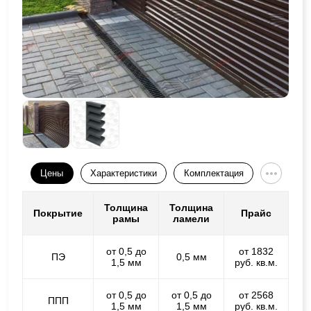
Цены
Характеристики
Комплектация
Толщина
Толщина
Покрытие
Прайс
рамы
ламели
от 0,5 до
от 1832
ПЭ
0,5 мм
1,5 мм
руб. кв.м.
от 0,5 до
от 0,5 до
от 2568
ППП
1,5 мм
1,5 мм
руб. кв.м.