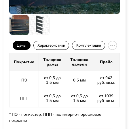
Цены
Характеристики
Комплектация
Толщина
Толщина
Покрытие
Прайс
рамы
ламели
от 0,5 до
от 942
ПЭ
0,5 мм
1,5 мм
руб. кв.м.
от 0,5 до
от 0,5 до
от 1039
ППП
1,5 мм
1,5 мм
руб. кв.м.
* ПЭ - полиэстер, ППП - полимерно-порошковое
покрытие