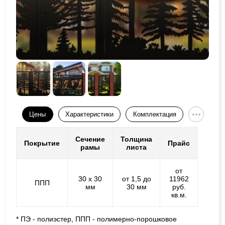
Цены
Характеристики
Комплектация
Сечение
Толщина
Покрытие
Прайс
рамы
листа
от
30 х 30
от 1,5 до
11962
ППП
мм
30 мм
руб.
кв.м.
* ПЭ - полиэстер, ППП - полимерно-порошковое