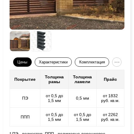
Цены
Характеристики
Комплектация
Толщина
Толщина
Покрытие
Прайс
рамы
ламели
от 0,5 до
от 1832
ПЭ
0,5 мм
1,5 мм
руб. кв.м.
от 0,5 до
от 0,5 до
от 2262
ППП
1,5 мм
1,5 мм
руб. кв.м.
* ПЭ - полиэстер, ППП - полимерно-порошковое