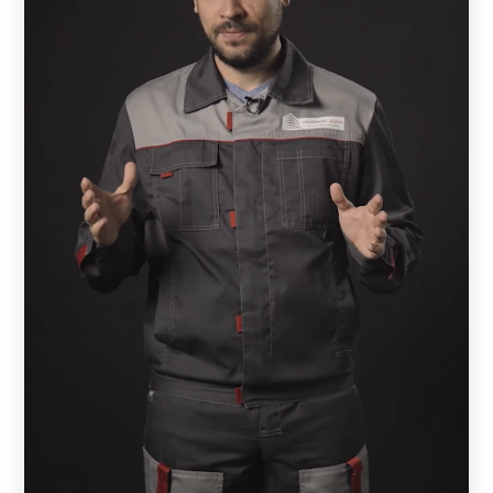
ламелей. Тем, кто заказывает забор впервые, можно
изучить на странице компании возможные схемы
расположения элементов. Если возникнут вопросы,
всегда можно обратиться к менеджеру.
Многие клиенты уделяют большое внимание
защищенности и закрытости своих владений от
посторонних. Если в конструкции выбрать
максимальную величину нахлеста, то участок будет
защищен от любопытных глаз. В этом случае ламели
лягут практически вплотную друг к другу и снаружи
ничего не будет видно, за исключением неба.
В каталоге заборов из металла есть и
другие варианты:
ранчо.
Это модель с горизонтально