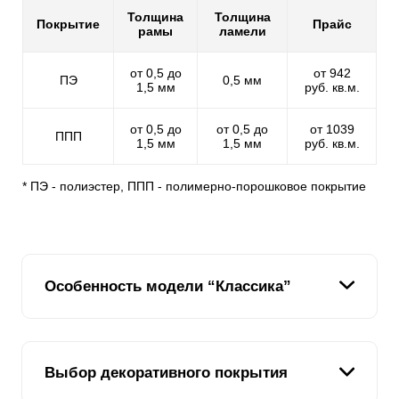
Толщина
Толщина
Покрытие
Прайс
рамы
ламели
от 0,5 до
от 942
ПЭ
0,5 мм
1,5 мм
руб. кв.м.
от 0,5 до
от 0,5 до
от 1039
ППП
1,5 мм
1,5 мм
руб. кв.м.
* ПЭ - полиэстер, ППП - полимерно-порошковое покрытие
Особенность модели “Классика”
В каталоге компании существует модель забора
Выбор декоративного покрытия
«Ранчо» с горизонтальным расположением
ламелей
.