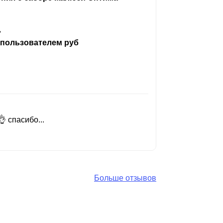
ь
 пользователем руб
 спасибо...
Добрый день
Читать вес
Больше отзывов