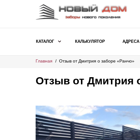
КАТАЛОГ
КАЛЬКУЛЯТОР
АДРЕСА
Главная
Отзыв от Дмитрия о заборе «Ранчо»
ВЫБОР ПО МОДЕЛИ
Заборы Ранчо
Отзыв от Дмитрия 
Заборы Хай-тек
Заборы Классика
Заборы Жалюзи
ВЫБОР ПО НАЗНАЧЕНИЮ
Заборы и ограждения для детских
садов