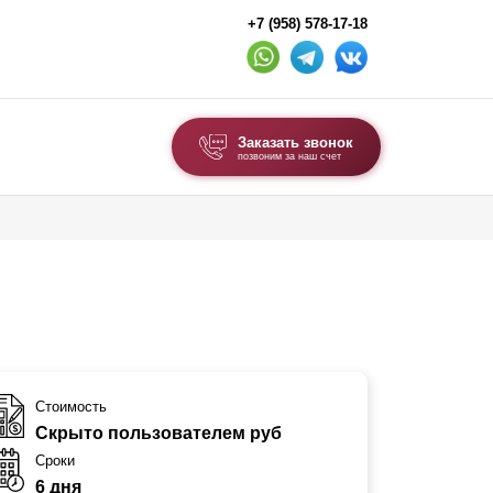
+7 (958) 578-17-18
Заказать звонок
позвоним за наш счет
ВЫБОР ПО ТИПУ
Модульные заборы и ограждения
Комбинированные заборы
Секционные заборы
ВОРОТА И КАЛИТКИ
Стоимость
Скрыто пользователем руб
Ворота откатные
Сроки
Ворота распашные
6 дня
Ворота складные гармошка