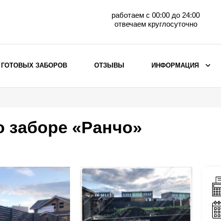
работаем с 00:00 до 24:00
отвечаем круглосуточно
 ГОТОВЫХ ЗАБОРОВ
ОТЗЫВЫ
ИНФОРМАЦИЯ
ВЫБОР ПО МАТЕРИАЛУ
Заборы с кирпичными столбами
о заборе «Ранчо»
Заборы из евроштакетника
горизонтального
Металлические заборы для дачи
Забор жалюзи с кирпичными столбами
Металлические заборы
Металлические ограждения