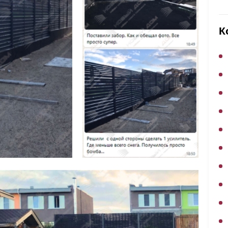
ВЫБОР ПО ХАРАКТЕРИСТИКАМ
Горизонтальные заборы
К
Высокие заборы
Красивые, дизайнерские заборы
ВЫБОР ПО СПОСОБУ МОНТАЖА
Заборы под ключ
Готовые заборы
Комплекты заборов-лего "сделай сам"
Быстровозводимые заборы