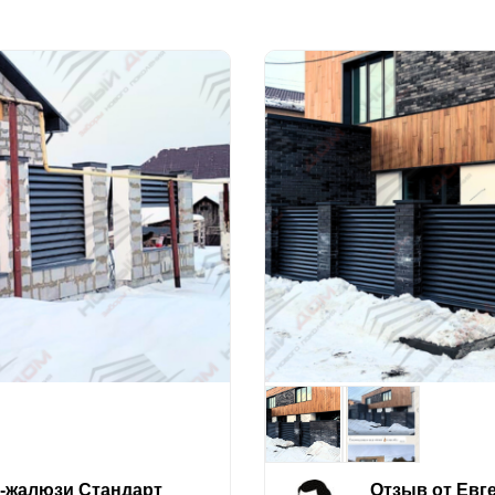
е-жалюзи Стандарт
Отзыв от Евг