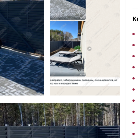
ВЫБОР ПО ХАРАКТЕРИСТИКАМ
Горизонтальные заборы
К
Высокие заборы
Красивые, дизайнерские заборы
ВЫБОР ПО СПОСОБУ МОНТАЖА
Заборы под ключ
Готовые заборы
Комплекты заборов-лего "сделай сам"
Быстровозводимые заборы