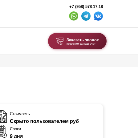
+7 (958) 578-17-18
Заказать звонок
позвоним за наш счет
ВЫБОР ПО ТИПУ
Модульные заборы и ограждения
Комбинированные заборы
Секционные заборы
ВОРОТА И КАЛИТКИ
Стоимость
Скрыто пользователем руб
Ворота откатные
Сроки
Ворота распашные
9 дня
Ворота складные гармошка