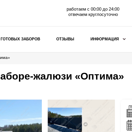
работаем с 00:00 до 24:00
отвечаем круглосуточно
 ГОТОВЫХ ЗАБОРОВ
ОТЗЫВЫ
ИНФОРМАЦИЯ
тима»
ВЫБОР ПО МАТЕРИАЛУ
Заборы с кирпичными столбами
заборе-жалюзи «Оптима»
Заборы из евроштакетника
горизонтального
Металлические заборы для дачи
Забор жалюзи с кирпичными столбами
Металлические заборы
Металлические ограждения