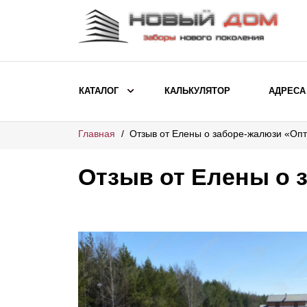
КАТАЛОГ
КАЛЬКУЛЯТОР
АДРЕСА
Главная
Отзыв от Елены о заборе-жалюзи «Оп
ВЫБОР ПО МОДЕЛИ
Заборы Ранчо
Отзыв от Елены о 
Заборы Хай-тек
Заборы Классика
Заборы Жалюзи
ВЫБОР ПО НАЗНАЧЕНИЮ
Заборы и ограждения для детских
садов