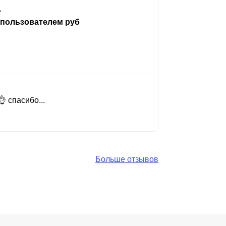
ь
 пользователем руб
 спасибо...
Добрый день
Читать вес
Больше отзывов