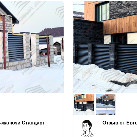
е-жалюзи Стандарт
Отзыв от Евг