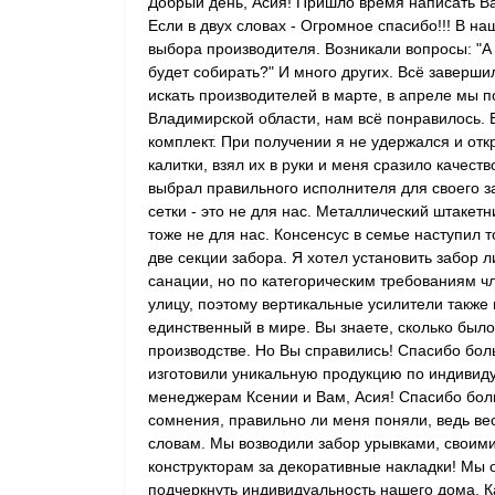
Добрый день, Асия! Пришло время написать В
Если в двух словах - Огромное спасибо!!! В н
выбора производителя. Возникали вопросы: "А 
будет собирать?" И много других. Всё заверши
искать производителей в марте, в апреле мы 
Владимирской области, нам всё понравилось. 
комплект. При получении я не удержался и от
калитки, взял их в руки и меня сразило качеств
выбрал правильного исполнителя для своего з
сетки - это не для нас. Металлический штакет
тоже не для нас. Консенсус в семье наступил т
две секции забора. Я хотел установить забор 
санации, но по категорическим требованиям ч
улицу, поэтому вертикальные усилители также 
единственный в мире. Вы знаете, сколько был
производстве. Но Вы справились! Спасибо бол
изготовили уникальную продукцию по индивиду
менеджерам Ксении и Вам, Асия! Спасибо боль
сомнения, правильно ли меня поняли, ведь ве
словам. Мы возводили забор урывками, своими
конструкторам за декоративные накладки! Мы 
подчеркнуть индивидуальность нашего дома. Ка