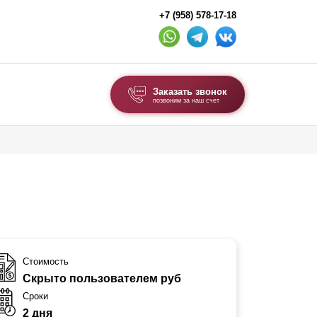
+7 (958) 578-17-18
Заказать звонок
позвоним за наш счет
ВЫБОР ПО ТИПУ
Модульные заборы и ограждения
Комбинированные заборы
Секционные заборы
ВОРОТА И КАЛИТКИ
Стоимость
Скрыто пользователем руб
Ворота откатные
Сроки
Ворота распашные
2 дня
Ворота складные гармошка