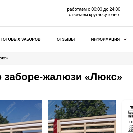
работаем с 00:00 до 24:00
отвечаем круглосуточно
 ГОТОВЫХ ЗАБОРОВ
ОТЗЫВЫ
ИНФОРМАЦИЯ
юкс»
ВЫБОР ПО МАТЕРИАЛУ
Заборы с кирпичными столбами
о заборе-жалюзи «Люкс»
Заборы из евроштакетника
горизонтального
Металлические заборы для дачи
Забор жалюзи с кирпичными столбами
Металлические заборы
Металлические ограждения