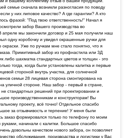
ам и Вашему коллективу отзыв о Вашей продукции.
ашей семье сначала возникли разногласия по поводу
если у них липовое качество? А где гарантии? А кто
лось фразой: "Под твою ответственность!" Начал я
посмотрели забор Вашего производства во
В апреле мы закончили договор и 25 мая получили наш
крыл одну коробочку и увидел окрашенные ручки для
о окраски. Уже по ручкам мне стало понятно, что я
аказа. Примитивный забор из профнастила или 3Д
ник либо шахматка стандартных цветов и толщин - это
олько тогда, когда были установлены калитка и первые
лицевой стороной внутрь участка, для солнечной
ленов семьи 28 лицевая сторона смонтирована на
на уличной стороне. Наш забор - первый в стране,
о не стандартных решений при проектировании и
ьшое производственникам и конструкторам! Вы
альному проекту, всё точно! Отдельное спасибо
шое за отзывчивость и терпение! У меня были
сь заказ формировался только по телефону по моим
 руками, начинали с калитки. Большое спасибо
очень довольны качеством нового забора, он позволяет
чество обслуживания, производства и логистики у Вас