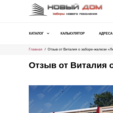
КАТАЛОГ
КАЛЬКУЛЯТОР
АДРЕСА
Главная
Отзыв от Виталия о заборе-жалюзи «Л
ВЫБОР ПО МОДЕЛИ
Заборы Ранчо
Отзыв от Виталия 
Заборы Хай-тек
Заборы Классика
Заборы Жалюзи
ВЫБОР ПО НАЗНАЧЕНИЮ
Заборы и ограждения для детских
садов