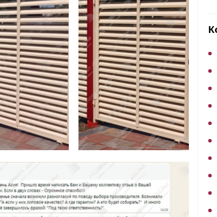
ВЫБОР ПО ХАРАКТЕРИСТИКАМ
Горизонтальные заборы
К
Высокие заборы
Красивые, дизайнерские заборы
ВЫБОР ПО СПОСОБУ МОНТАЖА
Заборы под ключ
Готовые заборы
Комплекты заборов-лего "сделай сам"
Быстровозводимые заборы