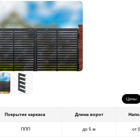
Цены
Покрытие каркаса
Длина ворот
Напо
ППП
до 5 м
от 