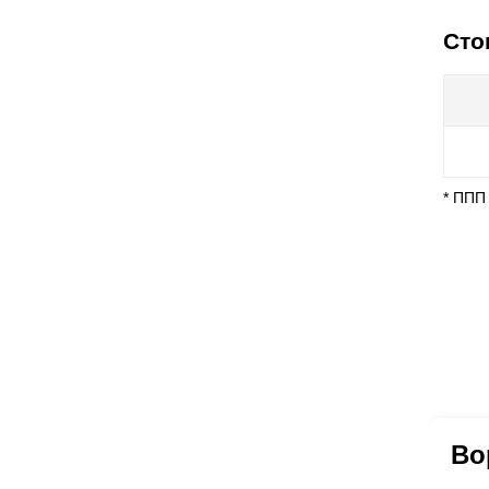
Сто
* ППП
Во