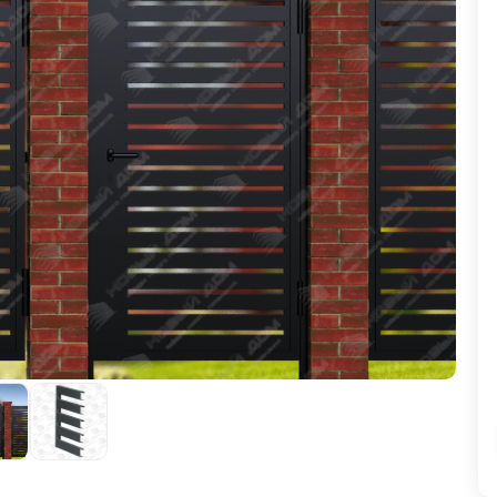
ВЫБОР ПО ХАРАКТЕРИСТИКАМ
Горизонтальные заборы
Высокие заборы
Красивые, дизайнерские заборы
ВЫБОР ПО СПОСОБУ МОНТАЖА
Заборы под ключ
Готовые заборы
Комплекты заборов-лего "сделай сам"
Быстровозводимые заборы