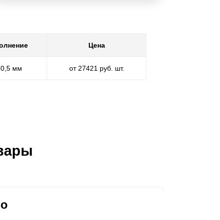
олнение
Цена
 0,5 мм
от 27421 руб. шт.
вары
чо
Ворота