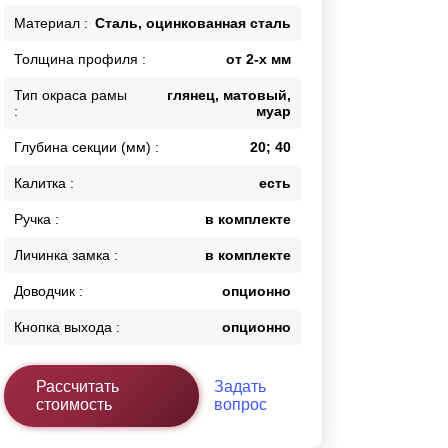
Каркасы ворот
Материал :
Сталь, оцинкованная сталь
Калитки
Толщина профиля :
от 2-х мм
Входные группы
Тип окраса рамы
глянец, матовый,
:
муар
ВСЕ ДЛЯ ЗАБОРА
Глубина секции (мм) :
20; 40
Панели для забора
Калитка :
есть
Ручка :
в комплекте
Личинка замка :
в комплекте
Доводчик :
опционно
Кнопка выхода :
опционно
Рассчитать
Задать
стоимость
вопрос