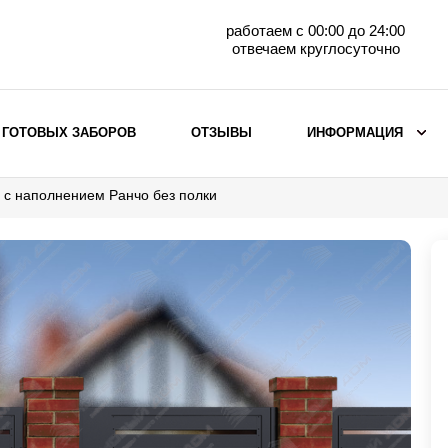
работаем с 00:00 до 24:00
отвечаем круглосуточно
 ГОТОВЫХ ЗАБОРОВ
ОТЗЫВЫ
ИНФОРМАЦИЯ
 с наполнением Ранчо без полки
ВЫБОР ПО МАТЕРИАЛУ
Заборы с кирпичными столбами
Заборы из евроштакетника
горизонтального
Металлические заборы для дачи
Забор жалюзи с кирпичными столбами
Металлические заборы
Металлические ограждения