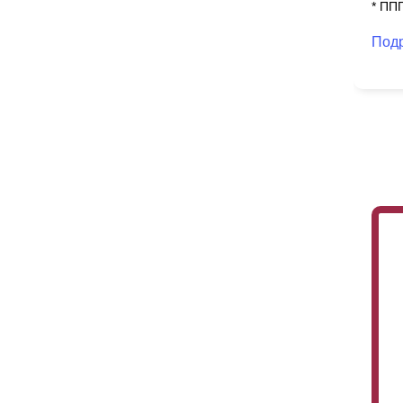
* ПП
Под