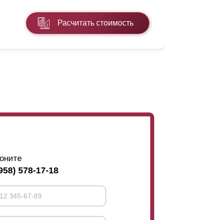
* ППП - пол
Расчитать стоимость
Подробнее
оните
958) 578-17-18