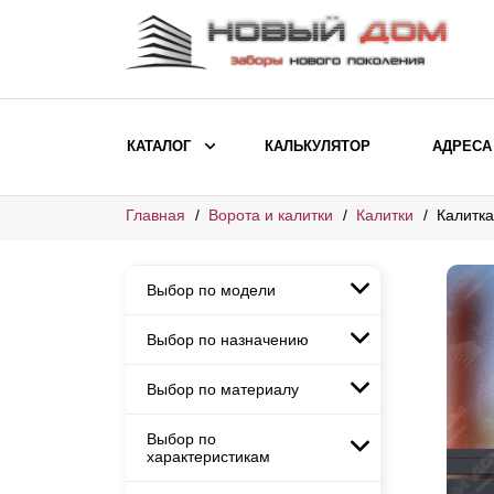
КАТАЛОГ
КАЛЬКУЛЯТОР
АДРЕСА
Главная
Ворота и калитки
Калитки
Калитка
ВЫБОР ПО МОДЕЛИ
Заборы Ранчо
Выбор по модели
Заборы Хай-тек
Заборы Классика
Выбор по назначению
Заборы Ранчо
Заборы Жалюзи
Заборы Хай-тек
Выбор по материалу
Заборы и ограждения для
Заборы Классика
детских садов
ВЫБОР ПО НАЗНАЧЕНИЮ
Заборы Жалюзи
Выбор по
Заборы с кирпичными столбами
Заборы для дачи
характеристикам
Заборы и ограждения для детских
Заборы из евроштакетника
Элитные заборы для коттеджей
садов