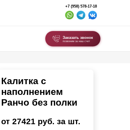
+7 (958) 578-17-18
Заказать звонок
позвоним за наш счет
ВЫБОР ПО ТИПУ
Модульные заборы и ограждения
Калитка с
Комбинированные заборы
Секционные заборы
наполнением
Ранчо без полки
ВОРОТА И КАЛИТКИ
Ворота откатные
от 27421 руб. за шт.
Ворота распашные
Ворота складные гармошка