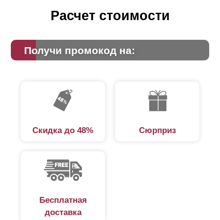
Расчет стоимости
Получи промокод на:
Скидка до 48%
Сюрприз
"
Оптима
" подходит для ограждения абсолютно всего:
загородных участков, домов, веранд, беседок, зон
семейного и активного отдыха, садов и балконных
ограждений. Он также широко используется для
ограждения предприятий и частных автостоянок,
поскольку высота
ламелей
придает привлекательный
Бесплатная
вид ограждениям любой высоты, как низким, так и
доставка
высоким.