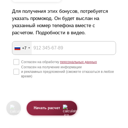
Для получения этих бонусов, потребуется
В связи с уменьшенной высотой планок, для
одинаковой высоты ограждения "
Оптима
"
указать промокод. Он будет выслан на
потребуется больше
ламелей
, чем для версии
указанный номер телефона вместе с
"Стандарт". Это несколько увеличивает цену забора
расчетом. Подробности в видео.
жалюзи (из-за более высокого расхода стали). Для
более детального расчета и сравнения вы можете
воспользоваться калькулятором.
+7
Согласен на обработку
персональных данных
Согласен на получение информации
и рекламных предложений (сможете отказаться в любое
время)
Начать расчет