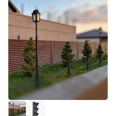
материальных затрат. Например, если взять для
Ключевое различие заключается в том, что
сравнения самый дешевый вариант "Стандарт" и
покрытие
полиэстер
стало наноситься на этапе
самый дорогой "Модерн", то они отличаются по цене
производства стали (то есть производства стальных
не потому, что один сделан качественно, а другой -
листов), в то время как порошковое покрытие
менее качественно. Все ограждения изготавливаются
осуществляется, когда деталь уже готова. Поэтому
по одной и той же технологии, с использованием
покрытие
полиэстер
наносится на сталелитейном
одних и тех же конструкторских решений, на одних и
заводе, а порошковая окраска производится нами.
тех же станках, одними и теми же рабочими. Но для
Это приводит к ряду ограничений. При работе с
производства "Стандарт" расход материалов ниже,
предварительно окрашенным листовым металлом
нужно изготовить меньше
ламелей
и, следовательно,
мы должны гарантировать, что готовое покрытие не
затратить меньше времени и электроэнергии.
будет повреждено во время производства. В
Поэтому цена также ниже. Качество остается на
результате некоторые этапы производства
самом высоком уровне.
становятся недоступными. Это не влияет на
качество, т.е. качество ограждения остается на том
же высоком уровне, но это делает невозможным
применение некоторых наших конструкторских
разработок и ноу-хау. В результате некоторые
элементы, отвечающие за прочность ограждения,
теряются. Другими словами, вы можете сэкономить
на декоративном покрытии (
полиэстер
дешевле
порошковой краски), но можете потерять деньги на