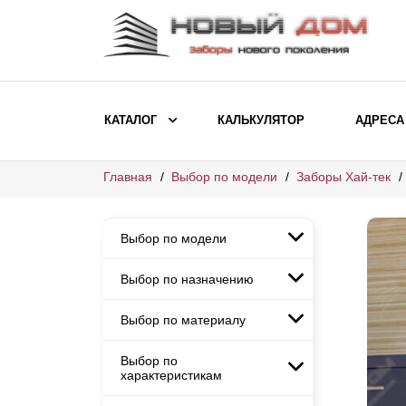
КАТАЛОГ
КАЛЬКУЛЯТОР
АДРЕСА
Главная
Выбор по модели
Заборы Хай-тек
ВЫБОР ПО МОДЕЛИ
Заборы Ранчо
Выбор по модели
Заборы Хай-тек
Заборы Классика
Выбор по назначению
Заборы Ранчо
Заборы Жалюзи
Заборы Хай-тек
Выбор по материалу
Заборы и ограждения для
Заборы Классика
детских садов
ВЫБОР ПО НАЗНАЧЕНИЮ
Заборы Жалюзи
Выбор по
Заборы с кирпичными столбами
Заборы для дачи
характеристикам
Заборы и ограждения для детских
Заборы из евроштакетника
Элитные заборы для коттеджей
садов