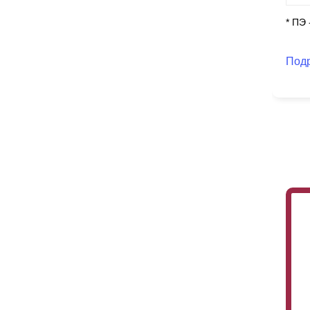
* ПЭ
Под