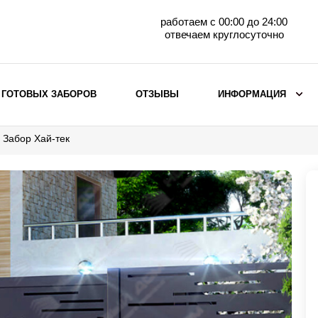
работаем с 00:00 до 24:00
отвечаем круглосуточно
 ГОТОВЫХ ЗАБОРОВ
ОТЗЫВЫ
ИНФОРМАЦИЯ
Забор Хай-тек
ВЫБОР ПО МАТЕРИАЛУ
Заборы с кирпичными столбами
Заборы из евроштакетника
горизонтального
Металлические заборы для дачи
Забор жалюзи с кирпичными столбами
Металлические заборы
Металлические ограждения