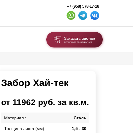
+7 (958) 578-17-18
Заказать звонок
позвоним за наш счет
ВЫБОР ПО ТИПУ
Модульные заборы и ограждения
Забор Хай-тек
Комбинированные заборы
Секционные заборы
от 11962 руб. за кв.м.
ВОРОТА И КАЛИТКИ
Материал :
Сталь
Ворота откатные
Ворота распашные
Толщина листа (мм) :
1,5 - 30
Ворота складные гармошка