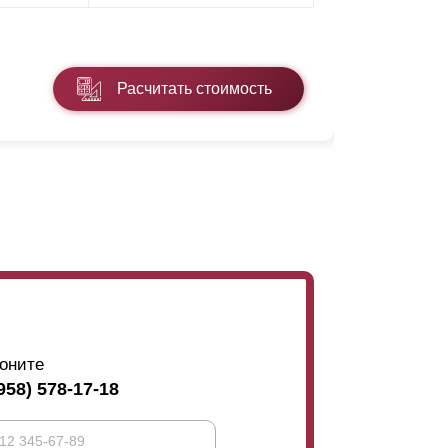
* ПЭ - поли
Расчитать стоимость
Подробнее
оните
958) 578-17-18