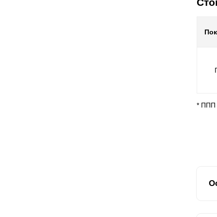
Сто
По
* ППП
О