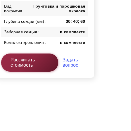
Вид
Грунтовка и порошковая
Каркасы ворот
покрытия :
окраска
Калитки
Входные группы
Глубина секции (мм) :
30; 40; 60
Заборная секция :
в комплекте
ВСЕ ДЛЯ ЗАБОРА
Комплект крепления :
в комплекте
Панели для забора
Рассчитать
Задать
стоимость
вопрос