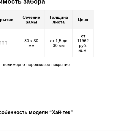
имость забора
Сечение
Толщина
крытие
Цена
рамы
листа
от
30 х 30
от 1,5 до
11962
ППП
мм
30 мм
руб.
кв.м.
 - полимерно-порошковое покрытие
собенность модели “Хай-тек”