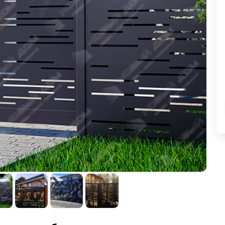
ВЫБОР ПО ХАРАКТЕРИСТИКАМ
Горизонтальные заборы
Высокие заборы
Красивые, дизайнерские заборы
ВЫБОР ПО СПОСОБУ МОНТАЖА
Заборы под ключ
Готовые заборы
Комплекты заборов-лего "сделай сам"
Быстровозводимые заборы