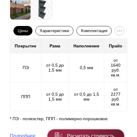
покраски. Весомое отличие между двумя покрытиями
информации, а так же для оформления заказа.
в том, что в первом меньшая линейка выбора. В
полимерно-порошковом же количество цветов не
ограничивается и вам для выбора доступен полный
спектр.
Цены
Характеристики
Комплектация
Покрытие
Рама
Наполнение
Прайс
от
от 0,5 до
1640
ПЭ
0,5 мм
1,5 мм
руб.
кв.м.
от
от 0,5 до
от 0,5 до 1,5
2277
ППП
1,5 мм
мм
руб.
кв.м.
* ПЭ - полиэстер, ППП - полимерно-порошковое
Оно напрямую влияет на функционал забора, как
описано выше о вашей конфиденциальности. С
помощью нахлеста можно
Подробнее
Расчитать стоимость