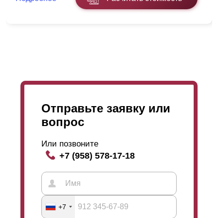
отрегулировать
просматриваемость
забора на даче.
Ее можно как повысить так и понизить. Чем меньше
нахлест, тем больше
просматриваемость
. Выбор
только ваш! Изготовим по вашим меркам и желанием
в индивидуальном порядке. Подробнее и наглядно
можно увидеть на картинках. Если у вас останутся
какие-то вопросы, Вы можете заказать звонок нашего
менеджера, который даст вам более точную
информацию и
объяснение
.
Отправьте заявку или
вопрос
Или позвоните
+7 (958) 578-17-18
Данный вариант является базовым забором среди
наших заборов. Дизайн простой, массивный и
брутальный. В этой модели относительно других
моделей нашей линейки меньше горизонтальных
линий и разнообразных изгибов, а больше ровных
+7
поверхностей. Такой дизайн выглядит простым и